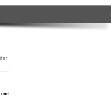
oder
e und